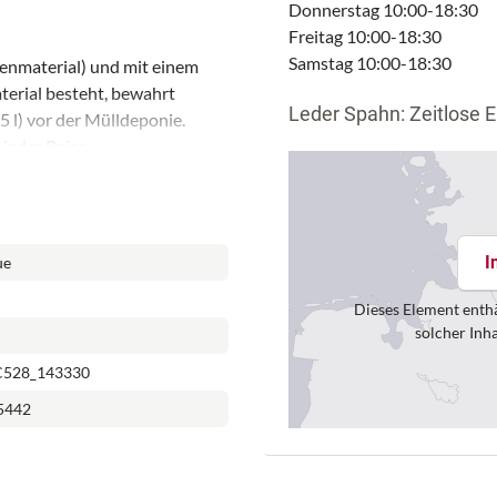
Donnerstag 10:00-18:30
Freitag 10:00-18:30
Samstag 10:00-18:30
enmaterial) und mit einem
terial besteht, bewahrt
Leder Spahn: Zeitlose E
5 l) vor der Mülldeponie.
 jeder Reise.
 Tagen
tz, wenn du ihn brauchst
I
ue
siger Nutzung
eltweit
Dieses Element enthä
reduzierender Federung – für
solcher Inh
C528_143330
 maximaler Komfort beim
5442
agazine oder Snacks
isen