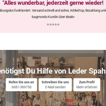
rolley startest du
"Alles wunderbar, jederzeit gerne wieder!
eibungslos funktioniert. Versand schnell und sicher, Artikel top, Bezahlung unk
-bagmondo Kundin über idealo-
⭐⭐⭐⭐⭐
nötigst Du Hilfe von Leder Spa
Rufen Sie uns an
Schreiben Sie uns
Zum Profil
0681-389750
E-Mail senden
Mehr erfahren