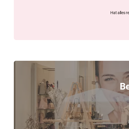
Ob beruflich oder privat – mit dem Samsonite Respark T
organisiert, leicht und mit einem guten Gefühl.
Hat alles r
Be