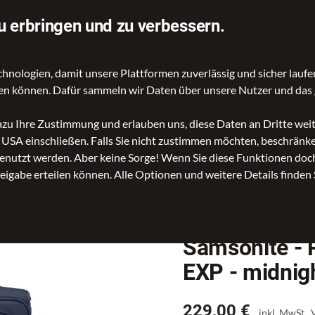
rtung auf Idealo
Über 70.000 Angebote
u erbringen und zu verbessern.
ologien, damit unsere Plattformen zuverlässig und sicher laufen
gen können. Dafür sammeln wir Daten über unsere Nutzer und das 
d Reisetaschen
Kinder- und Schulartikel
Rucksäcke
Ac
dazu Ihre Zustimmung und erlauben uns, diese Daten an Dritte we
n USA einschließen. Falls Sie nicht zustimmen möchten, beschrän
cktrolley mit 4 Rollen
Samsonite - RESPARK - SPINNER 67/24 EXP - 
nutzt werden. Aber keine Sorge! Wenn Sie diese Funktionen doch 
reigabe erteilen können. Alle Optionen und weitere Details finden 
Samsonite -
EXP - midnig
Preis
229,00 €
inkl. MwSt.,