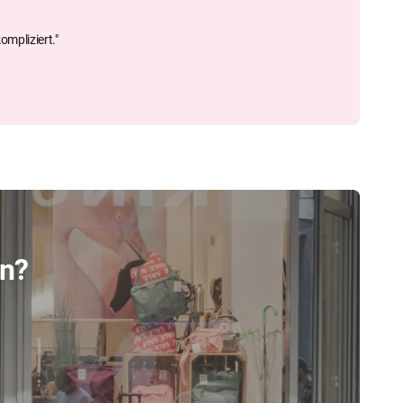
ompliziert."
hn?