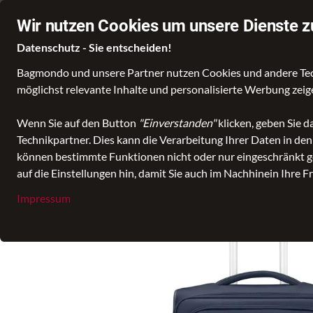
Über 60.000 zufriedene Kundinnen und Kunden
Ø 4,8 Sterne Bewe
Wir nutzen Cookies um unsere Dienste z
Datenschutz - Sie entscheiden!
Bagmondo und unsere Partner nutzen Cookies und andere Techn
möglichst relevante Inhalte und personalisierte Werbung zei
Wähle deine Lieblingswelt
Taschen
Koffer un
Wenn Sie auf den Button
"Einverstanden"
klicken, geben Sie 
Technikpartner. Dies kann die Verarbeitung Ihrer Daten in de
alle Kategorien
Koffer und Reisetaschen
Trolley
Weichgepä
können bestimmte Funktionen nicht oder nur eingeschränkt ge
auf die Einstellungen hin, damit Sie auch im Nachhinein Ihre F
Impressum