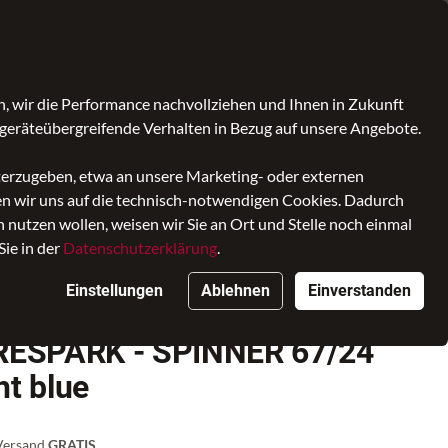
Was ist bagmondo.de?
Kontrast
Mein Konto
Wunschliste
Warenkorb
, wir die Performance nachvollziehen und Ihnen in Zukunft
geräteübergreifende Verhalten in Bezug auf unsere Angebote.
cessoires
Marken
SALE
iterzugeben, etwa an unsere Marketing- oder externen
ken wir uns auf die technisch-notwendigen Cookies. Dadurch
midnight blue
nutzen wollen, weisen wir Sie an Ort und Stelle noch einmal
Sie in der
Datenschutzerklärung
.
Einstellungen
Ablehnen
Einverstanden
 RESPARK - SPINNER 67/24
ht blue
 Versand
GRATIS