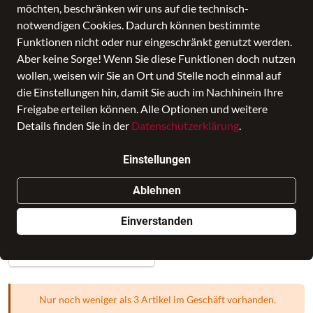
möchten, beschränken wir uns auf die technisch-
notwendigen Cookies. Dadurch können bestimmte
Funktionen nicht oder nur eingeschränkt genutzt werden.
Aber keine Sorge! Wenn Sie diese Funktionen doch nutzen
wollen, weisen wir Sie an Ort und Stelle noch einmal auf
die Einstellungen hin, damit Sie auch im Nachhinein Ihre
Freigabe erteilen können. Alle Optionen und weitere
Details finden Sie in der
Datenschutzerklärung
.
Napoli Pearl Blue L, 74x50.5x30 cm ,
4.3 kgs, 102L
Einstellungen
Preis
99,99 €
inkl. MwSt., Versand
GRATIS
Ablehnen
Verkauf durch
FEDELER Reisegepäck - Taschen -
Einverstanden
Accessoires
in BAGMONDO
4 Angebote anderer Anbieter
Nur noch weniger als 3 Artikel im Geschäft vorhanden.