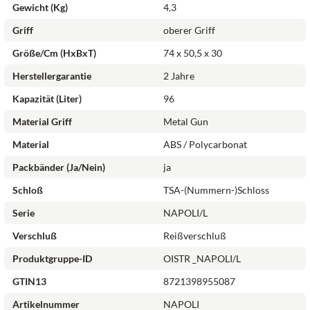
Gewicht (kg)
4,3
Griff
oberer Griff
Größe/cm (HxBxT)
74 x 50,5 x 30
Herstellergarantie
2 Jahre
Kapazität (Liter)
96
Material Griff
Metal Gun
Material
ABS / Polycarbonat
Packbänder (ja/nein)
ja
Schloß
TSA-(Nummern-)Schloss
Serie
NAPOLI/L
Verschluß
Reißverschluß
Produktgruppe-ID
OISTR _NAPOLI/L
GTIN13
8721398955087
Artikelnummer
NAPOLI