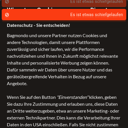
Über 70.000 Angebote
Wir nutzen Cookies um unsere Dienste zu
erbringen und zu verbessern.
Datenschutz - Sie entscheiden!
Bagmondo und unsere Partner nutzen Cookies und
andere Technologien, damit unsere Plattformen
Schule
Reise
Business
Freizeit
Fashion & Lifestyle
Taschen
K
zuverlässig und sicher laufen, wir die Performance
nachvollziehen und Ihnen in Zukunft möglichst relevante
Inhalte und personalisierte Werbung zeigen können.
Dafür sammeln wir Daten über unsere Nutzer und das
geräteübergreifende Verhalten in Bezug auf unsere
Angebote.
Wenn Sie auf den Button
"Einverstanden"
klicken, geben
Sie dazu Ihre Zustimmung und erlauben uns, diese Daten
an Dritte weiterzugeben, etwa an unsere Marketing- oder
externen Technikpartner. Dies kann die Verarbeitung Ihrer
Daten in den USA einschließen. Falls Sie nicht zustimmen