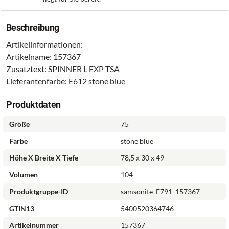
Beschreibung
Artikelinformationen:
Artikelname: 157367
Zusatztext: SPINNER L EXP TSA
Lieferantenfarbe: E612 stone blue
Produktdaten
Größe
75
Farbe
stone blue
Höhe X Breite X Tiefe
78,5 x 30 x 49
Volumen
104
Produktgruppe-ID
samsonite_F791_157367
GTIN13
5400520364746
Artikelnummer
157367