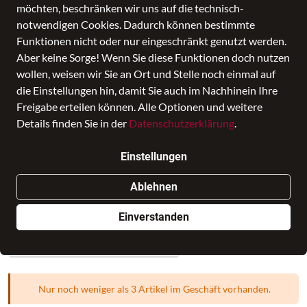
möchten, beschränken wir uns auf die technisch-
notwendigen Cookies. Dadurch können bestimmte
Funktionen nicht oder nur eingeschränkt genutzt werden.
Aber keine Sorge! Wenn Sie diese Funktionen doch nutzen
wollen, weisen wir Sie an Ort und Stelle noch einmal auf
die Einstellungen hin, damit Sie auch im Nachhinein Ihre
Freigabe erteilen können. Alle Optionen und weitere
Details finden Sie in der
Datenschutzerklärung
.
American Tourister - CLOUDRIDER -
Einstellungen
SPINNER L EXP TSA - stone blue
Ablehnen
Preis
129,95 €
inkl. MwSt., Versand
GRATIS
Einverstanden
Verkauf durch
Rothardt Leder
in BAGMONDO
1 Angebot eines anderen Anbieters
Nur noch weniger als 3 Artikel im Geschäft vorhanden.