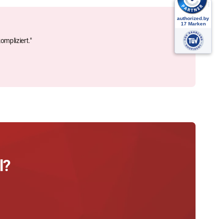
ompliziert."
l?