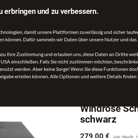
rtung auf Idealo
Über 70.000 Angebote
u erbringen und zu verbessern.
ologien, damit unsere Plattformen zuverlässig und sicher laufen
gen können. Dafür sammeln wir Daten über unsere Nutzer und das 
d Reisetaschen
Kinder- und Schulartikel
Rucksäcke
Ac
dazu Ihre Zustimmung und erlauben uns, diese Daten an Dritte we
n USA einschließen. Falls Sie nicht zustimmen möchten, beschrän
muckkoffer Merino schwarz
nutzt werden. Aber keine Sorge! Wenn Sie diese Funktionen doch 
reigabe erteilen können. Alle Optionen und weitere Details finden 
Windrose Sc
schwarz
Preis
279,00 €
inkl. MwSt.,