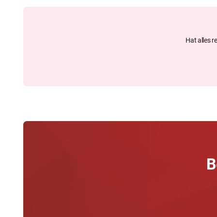
Hat alles r
B