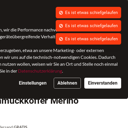
Es ist etwas schiefgelaufen
Es ist etwas schiefgelaufen
Es ist etwas schiefgelaufen
Was ist bagmondo.de?
Kontrast
Mein Konto
Wunschliste
Warenkorb
, wir die Performance nachvollziehen und Ihnen in Zukunft
geräteübergreifende Verhalten in Bezug auf unsere Angebote.
cessoires
Marken
SALE
iterzugeben, etwa an unsere Marketing- oder externen
ken wir uns auf die technisch-notwendigen Cookies. Dadurch
nutzen wollen, weisen wir Sie an Ort und Stelle noch einmal
Sie in der
Datenschutzerklärung
.
Einstellungen
Ablehnen
Einverstanden
hmuckkoffer Merino
 Versand
GRATIS