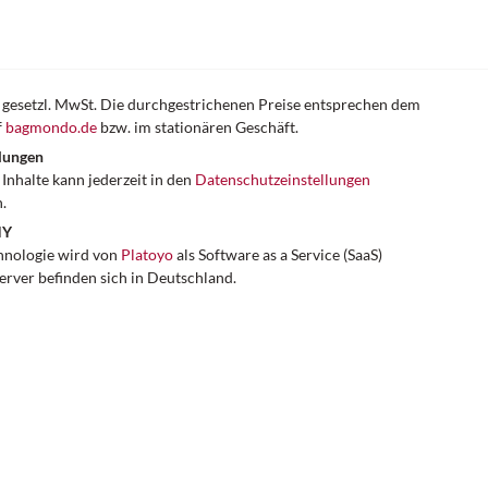
er gesetzl. MwSt. Die durchgestrichenen Preise entsprechen dem
f
bagmondo.de
bzw. im stationären Geschäft.
lungen
Inhalte kann jederzeit in den
Datenschutzeinstellungen
.
NY
hnologie wird von
Platoyo
als Software as a Service (SaaS)
Server befinden sich in Deutschland.