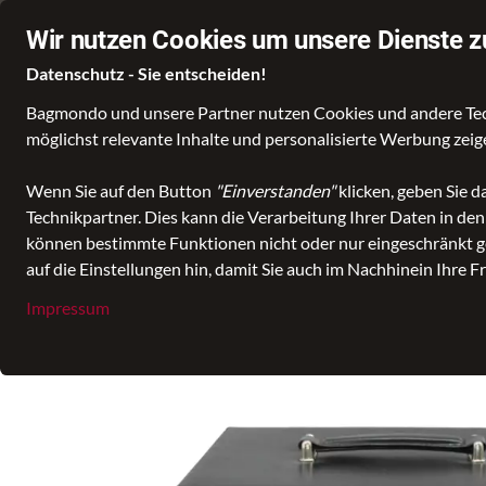
Über 60.000 zufriedene Kundinnen und Kunden
Ø 4,8 Sterne Bewe
Wir nutzen Cookies um unsere Dienste z
Datenschutz - Sie entscheiden!
Bagmondo und unsere Partner nutzen Cookies und andere Techn
möglichst relevante Inhalte und personalisierte Werbung zei
Wähle deine Lieblingswelt
Taschen
Koffer un
Wenn Sie auf den Button
"Einverstanden"
klicken, geben Sie 
Technikpartner. Dies kann die Verarbeitung Ihrer Daten in de
alle Kategorien
Accessoires
Schmuckkasten
Windrose Sch
können bestimmte Funktionen nicht oder nur eingeschränkt ge
auf die Einstellungen hin, damit Sie auch im Nachhinein Ihre F
Impressum