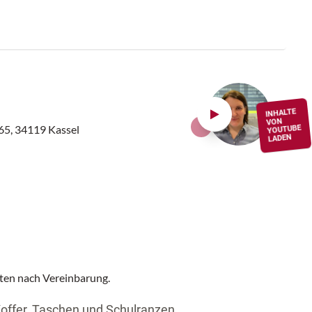
INHALTE
VON
65, 34119 Kassel
YOUTUBE
LADEN
ten nach Vereinbarung.
Koffer, Taschen und Schulranzen