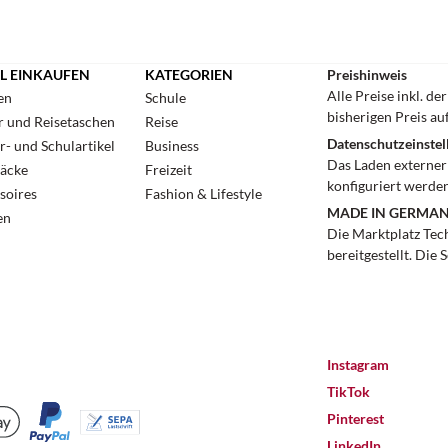
L EINKAUFEN
KATEGORIEN
Preishinweis
Alle Preise inkl. d
en
Schule
bisherigen Preis au
r und Reisetaschen
Reise
Datenschutzeinstel
r- und Schulartikel
Business
Das Laden externer 
äcke
Freizeit
konfiguriert werden
soires
Fashion & Lifestyle
MADE IN GERMA
en
Die Marktplatz Tec
bereitgestellt. Die 
Instagram
TikTok
Pinterest
LinkedIn