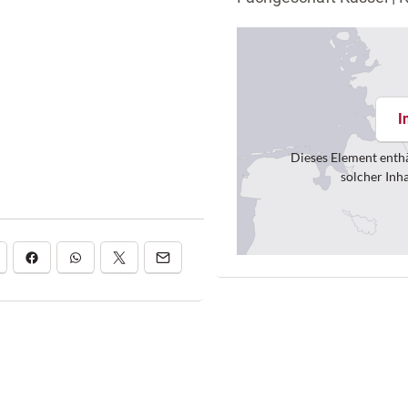
I
Dieses Element enthä
solcher Inh