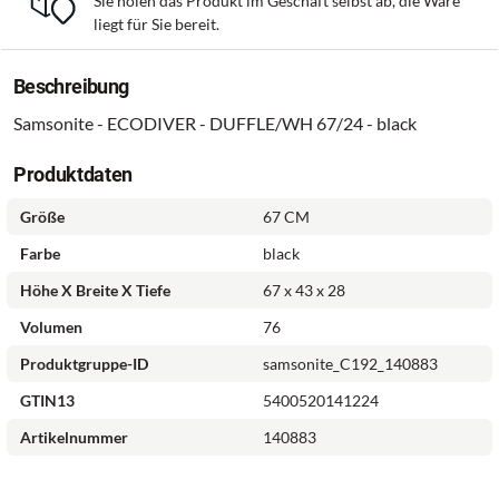
Sie holen das Produkt im Geschäft selbst ab, die Ware
liegt für Sie bereit.
Beschreibung
Samsonite - ECODIVER - DUFFLE/WH 67/24 - black
Produktdaten
Größe
67 CM
Farbe
black
Höhe X Breite X Tiefe
67 x 43 x 28
Volumen
76
Produktgruppe-ID
samsonite_C192_140883
GTIN13
5400520141224
Artikelnummer
140883