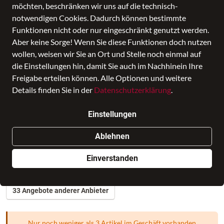
möchten, beschränken wir uns auf die technisch-
notwendigen Cookies. Dadurch können bestimmte
Funktionen nicht oder nur eingeschränkt genutzt werden.
Aber keine Sorge! Wenn Sie diese Funktionen doch nutzen
wollen, weisen wir Sie an Ort und Stelle noch einmal auf
die Einstellungen hin, damit Sie auch im Nachhinein Ihre
Freigabe erteilen können. Alle Optionen und weitere
Details finden Sie in der
Datenschutzerklärung
.
Samsonite - ECODIVER - DUFFLE/WH
Einstellungen
67/24 - black
Ablehnen
Preis
259,00 €
inkl. MwSt., Versand
GRATIS
Einverstanden
Verkauf durch
FEDELER Reisegepäck - Taschen -
Accessoires
in BAGMONDO
33 Angebote anderer Anbieter
Nur noch weniger als 3 Artikel im Geschäft vorhanden.