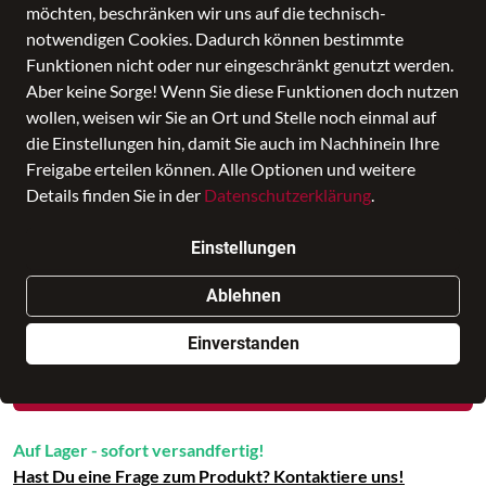
möchten, beschränken wir uns auf die technisch-
notwendigen Cookies. Dadurch können bestimmte
Funktionen nicht oder nur eingeschränkt genutzt werden.
Aber keine Sorge! Wenn Sie diese Funktionen doch nutzen
Kånken Laptop 17'
wollen, weisen wir Sie an Ort und Stelle noch einmal auf
die Einstellungen hin, damit Sie auch im Nachhinein Ihre
Preis
139,95 €
inkl. MwSt., Versand
GRATIS
Freigabe erteilen können. Alle Optionen und weitere
Verkauf durch
enno hinrichs
in BAGMONDO
Details finden Sie in der
Datenschutzerklärung
.
2 Angebote anderer Anbieter
Einstellungen
Ablehnen
Nur noch weniger als 3 Artikel im Geschäft vorhanden.
Einverstanden
In den Warenkorb
Auf Lager - sofort versandfertig!
Hast Du eine Frage zum Produkt? Kontaktiere uns!