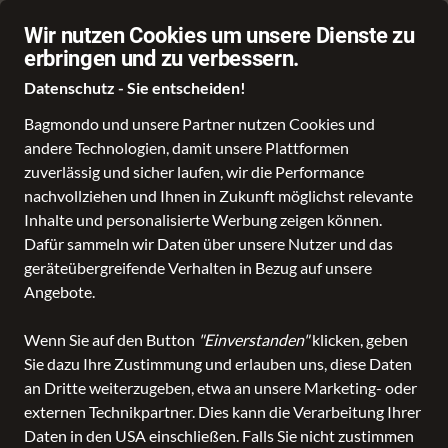
Über 70.000 Angebote
Wir nutzen Cookies um unsere Dienste zu
erbringen und zu verbessern.
Datenschutz - Sie entscheiden!
Bagmondo und unsere Partner nutzen Cookies und
andere Technologien, damit unsere Plattformen
Schule
Reise
Business
Freizeit
Fashion & Lifestyle
Taschen
K
zuverlässig und sicher laufen, wir die Performance
nachvollziehen und Ihnen in Zukunft möglichst relevante
Inhalte und personalisierte Werbung zeigen können.
Dafür sammeln wir Daten über unsere Nutzer und das
geräteübergreifende Verhalten in Bezug auf unsere
Angebote.
Wenn Sie auf den Button
"Einverstanden"
klicken, geben
Sie dazu Ihre Zustimmung und erlauben uns, diese Daten
an Dritte weiterzugeben, etwa an unsere Marketing- oder
externen Technikpartner. Dies kann die Verarbeitung Ihrer
Daten in den USA einschließen. Falls Sie nicht zustimmen