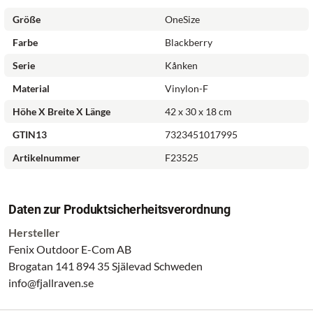
Größe
OneSize
Farbe
Blackberry
Serie
Kånken
Material
Vinylon-F
Höhe X Breite X Länge
42 x 30 x 18 cm
GTIN13
7323451017995
Artikelnummer
F23525
Daten zur Produktsicherheitsverordnung
Hersteller
Fenix Outdoor E-Com AB
Brogatan 141 894 35 Själevad Schweden
info@fjallraven.se