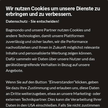
Über 70.000 Angebote
Wir nutzen Cookies um unsere Dienste zu
erbringen und zu verbessern.
Datenschutz - Sie entscheiden!
Bagmondo und unsere Partner nutzen Cookies und
andere Technologien, damit unsere Plattformen
Schule
Reise
Business
Freizeit
Fashion & Lifestyle
Taschen
K
zuverlässig und sicher laufen, wir die Performance
nachvollziehen und Ihnen in Zukunft möglichst relevante
Inhalte und personalisierte Werbung zeigen können.
Dafür sammeln wir Daten über unsere Nutzer und das
geräteübergreifende Verhalten in Bezug auf unsere
Angebote.
Wenn Sie auf den Button
"Einverstanden"
klicken, geben
Sie dazu Ihre Zustimmung und erlauben uns, diese Daten
an Dritte weiterzugeben, etwa an unsere Marketing- oder
externen Technikpartner. Dies kann die Verarbeitung Ihrer
Daten in den USA einschließen. Falls Sie nicht zustimmen