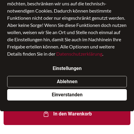
möchten, beschränken wir uns auf die technisch-
notwendigen Cookies. Dadurch können bestimmte
Funktionen nicht oder nur eingeschränkt genutzt werden.
Aber keine Sorge! Wenn Sie diese Funktionen doch nutzen
wollen, weisen wir Sie an Ort und Stelle noch einmal auf
die Einstellungen hin, damit Sie auch im Nachhinein Ihre
Freigabe erteilen können. Alle Optionen und weitere
Details finden Sie in der
Datenschutzerklärung
.
Computerrucksack Out Of Office
Saffron Red
Einstellungen
Preis
66,95 €
inkl. MwSt., Versand
GRATIS
Ablehnen
Nur noch weniger als 3 Artikel im Geschäft vorhanden.
Einverstanden
In den Warenkorb