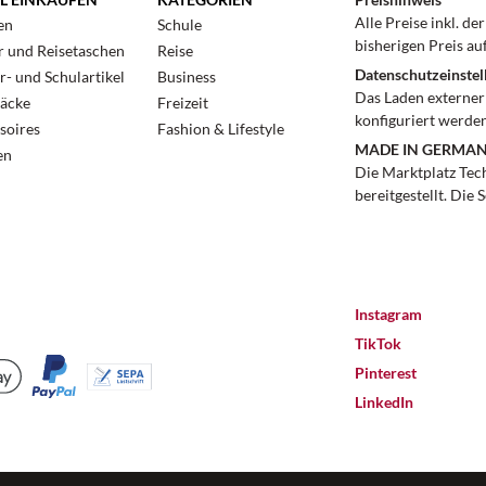
Alle Preise inkl. d
en
Schule
bisherigen Preis au
r und Reisetaschen
Reise
Datenschutzeinstel
r- und Schulartikel
Business
Das Laden externer 
äcke
Freizeit
konfiguriert werden
soires
Fashion & Lifestyle
MADE IN GERMA
en
Die Marktplatz Tec
bereitgestellt. Die 
Instagram
TikTok
Pinterest
LinkedIn