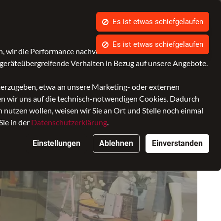
Was ist bagmondo.de?
Es ist etwas schiefgelaufen
Kontrast
Mein Konto
Wunschliste
Warenkorb
, wir die Performance nachvollziehen und Ihnen in Zukunft
geräteübergreifende Verhalten in Bezug auf unsere Angebote.
cessoires
Marken
SALE
iterzugeben, etwa an unsere Marketing- oder externen
ken wir uns auf die technisch-notwendigen Cookies. Dadurch
nutzen wollen, weisen wir Sie an Ort und Stelle noch einmal
Sie in der
Datenschutzerklärung
.
r
Einstellungen
Ablehnen
Einverstanden