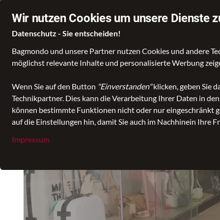
Über 60.000 zufriedene Kundinnen und Kunden
Ø 4,8 Sterne Bewe
Wir nutzen Cookies um unsere Dienste z
Datenschutz - Sie entscheiden!
Bagmondo und unsere Partner nutzen Cookies und andere Techn
möglichst relevante Inhalte und personalisierte Werbung zei
Wähle deine Lieblingswelt
Taschen
Koffer un
Wenn Sie auf den Button
"Einverstanden"
klicken, geben Sie 
Technikpartner. Dies kann die Verarbeitung Ihrer Daten in de
können bestimmte Funktionen nicht oder nur eingeschränkt ge
auf die Einstellungen hin, damit Sie auch im Nachhinein Ihre F
Impressum