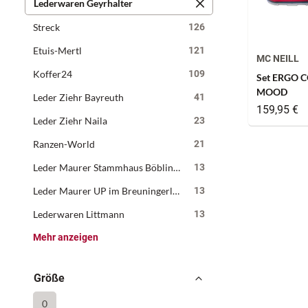
Lederwaren Geyrhalter
Streck
126
Etuis-Mertl
121
MC NEILL
Koffer24
109
Set ERGO C
MOOD
Leder Ziehr Bayreuth
41
159,95 €
Leder Ziehr Naila
23
Ranzen-World
21
Leder Maurer Stammhaus Böblingen
13
Leder Maurer UP im Breuningerland
13
Lederwaren Littmann
13
Mehr anzeigen
Größe
0