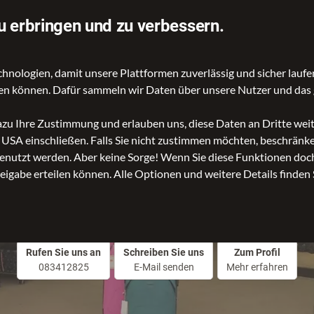
rtung auf Idealo
Über 70.000 Angebote
u erbringen und zu verbessern.
ologien, damit unsere Plattformen zuverlässig und sicher laufen
gen können. Dafür sammeln wir Daten über unsere Nutzer und das 
d Reisetaschen
Kinder- und Schulartikel
Rucksäcke
Ac
dazu Ihre Zustimmung und erlauben uns, diese Daten an Dritte we
n USA einschließen. Falls Sie nicht zustimmen möchten, beschrän
nutzt werden. Aber keine Sorge! Wenn Sie diese Funktionen doch 
reigabe erteilen können. Alle Optionen und weitere Details finden 
Lederwaren Geyrhalte
Rufen Sie uns an
Schreiben Sie uns
Zum Profil
083412825
E-Mail senden
Mehr erfahren