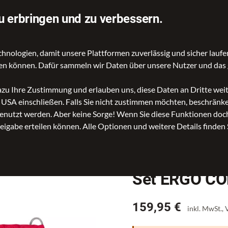
rtung auf Idealo
Über 70.000 Angebote
u erbringen und zu verbessern.
ologien, damit unsere Plattformen zuverlässig und sicher laufen
gen können. Dafür sammeln wir Daten über unsere Nutzer und das 
d Reisetaschen
Kinder- und Schulartikel
Rucksäcke
Ac
dazu Ihre Zustimmung und erlauben uns, diese Daten an Dritte we
n USA einschließen. Falls Sie nicht zustimmen möchten, beschrän
ig
Set ERGO COMPLETE, 5tlg. MOOD
nutzt werden. Aber keine Sorge! Wenn Sie diese Funktionen doch 
reigabe erteilen können. Alle Optionen und weitere Details finden 
Set ERGO CO
Preis
159,95 €
inkl. MwSt.,