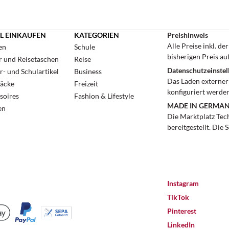
L EINKAUFEN
KATEGORIEN
Preishinweis
Alle Preise inkl. d
en
Schule
bisherigen Preis au
r und Reisetaschen
Reise
Datenschutzeinstel
r- und Schulartikel
Business
Das Laden externer 
äcke
Freizeit
konfiguriert werden
soires
Fashion & Lifestyle
MADE IN GERMA
en
Die Marktplatz Tec
bereitgestellt. Die 
Instagram
TikTok
Pinterest
LinkedIn