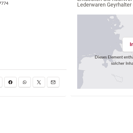
7774
Lederwaren Geyrhalter -
I
Dieses Element enthä
solcher Inh