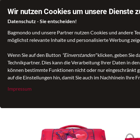
Über 60.000 zufriedene Kundinnen und Kunden
Ø 4,8 Sterne Bewe
Wir nutzen Cookies um unsere Dienste z
Datenschutz - Sie entscheiden!
Bagmondo und unsere Partner nutzen Cookies und andere Techn
möglichst relevante Inhalte und personalisierte Werbung zei
Wähle deine Lieblingswelt
Taschen
Koffer un
Wenn Sie auf den Button
"Einverstanden"
klicken, geben Sie 
Technikpartner. Dies kann die Verarbeitung Ihrer Daten in de
alle Kategorien
Kinder- und Schulartikel
Ranzenset mehrteil
können bestimmte Funktionen nicht oder nur eingeschränkt ge
auf die Einstellungen hin, damit Sie auch im Nachhinein Ihre F
Impressum