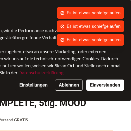
Was ist bagmondo.de?
Kontrast
Mein Konto
Wunschliste
Warenkorb
, wir die Performance nachvollziehen und Ihnen in Zukunft
geräteübergreifende Verhalten in Bezug auf unsere Angebote.
cessoires
Marken
SALE
iterzugeben, etwa an unsere Marketing- oder externen
ken wir uns auf die technisch-notwendigen Cookies. Dadurch
nutzen wollen, weisen wir Sie an Ort und Stelle noch einmal
Sie in der
Datenschutzerklärung
.
Einstellungen
Ablehnen
Einverstanden
MPLETE, 5tlg. MOOD
 Versand
GRATIS