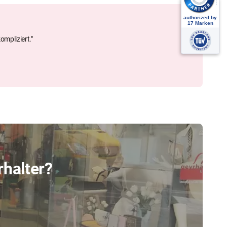
ompliziert."
rhalter?