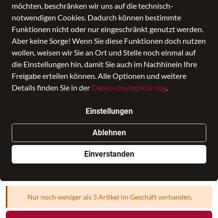
möchten, beschränken wir uns auf die technisch-
notwendigen Cookies. Dadurch können bestimmte
Funktionen nicht oder nur eingeschränkt genutzt werden.
Aber keine Sorge! Wenn Sie diese Funktionen doch nutzen
wollen, weisen wir Sie an Ort und Stelle noch einmal auf
die Einstellungen hin, damit Sie auch im Nachhinein Ihre
Freigabe erteilen können. Alle Optionen und weitere
Details finden Sie in der
Datenschutzerklärung
.
RS.Zero Magic uni peppy lime, 53/6,
Pongee F/S
Einstellungen
Preis
39,99 €
inkl. MwSt.,
zzgl. Versandkosten
Ablehnen
Verkauf durch
Leder Strudthoff
in BAGMONDO
Einverstanden
2 Angebote anderer Anbieter
Nur noch weniger als 3 Artikel im Geschäft vorhanden.