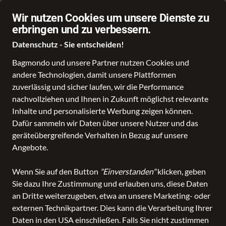
Über 70.000 Angebote
Wir nutzen Cookies um unsere Dienste zu
erbringen und zu verbessern.
Datenschutz - Sie entscheiden!
Bagmondo und unsere Partner nutzen Cookies und
andere Technologien, damit unsere Plattformen
Schule
Reise
Business
Freizeit
Fashion & Lifestyle
Taschen
K
zuverlässig und sicher laufen, wir die Performance
nachvollziehen und Ihnen in Zukunft möglichst relevante
Inhalte und personalisierte Werbung zeigen können.
Dafür sammeln wir Daten über unsere Nutzer und das
geräteübergreifende Verhalten in Bezug auf unsere
Angebote.
Wenn Sie auf den Button
"Einverstanden"
klicken, geben
Sie dazu Ihre Zustimmung und erlauben uns, diese Daten
an Dritte weiterzugeben, etwa an unsere Marketing- oder
externen Technikpartner. Dies kann die Verarbeitung Ihrer
Daten in den USA einschließen. Falls Sie nicht zustimmen