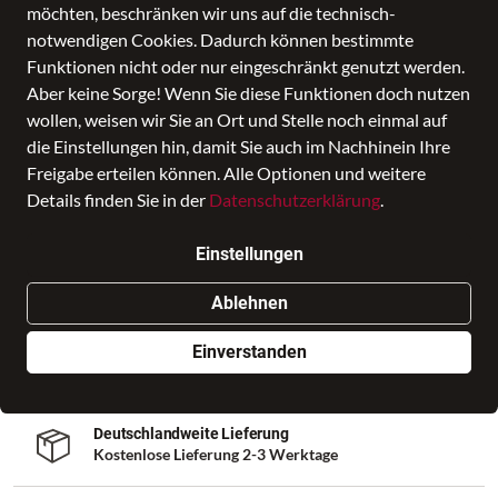
möchten, beschränken wir uns auf die technisch-
notwendigen Cookies. Dadurch können bestimmte
OXMOX RFID POCKETBÖRSE
Funktionen nicht oder nur eingeschränkt genutzt werden.
JUMPING JACK
Aber keine Sorge! Wenn Sie diese Funktionen doch nutzen
wollen, weisen wir Sie an Ort und Stelle noch einmal auf
Preis
49,95 €
inkl. MwSt., Versand
GRATIS
die Einstellungen hin, damit Sie auch im Nachhinein Ihre
Freigabe erteilen können. Alle Optionen und weitere
Nur noch weniger als 3 Artikel im Geschäft vorhanden.
Details finden Sie in der
Datenschutzerklärung
.
Einstellungen
In den Warenkorb
Ablehnen
Auf Lager - sofort versandfertig!
Einverstanden
Hast Du eine Frage zum Produkt? Kontaktiere uns!
Deutschlandweite Lieferung
Kostenlose Lieferung 2-3 Werktage