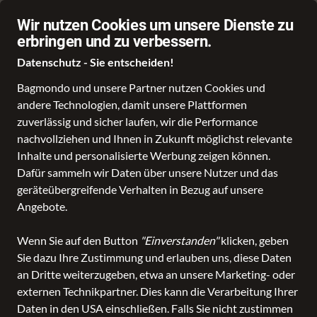
Über 70.000 Angebote
Wir nutzen Cookies um unsere Dienste zu
erbringen und zu verbessern.
Datenschutz - Sie entscheiden!
Bagmondo und unsere Partner nutzen Cookies und
andere Technologien, damit unsere Plattformen
Schule
Reise
Business
Freizeit
Fashion & Lifestyle
Taschen
K
zuverlässig und sicher laufen, wir die Performance
nachvollziehen und Ihnen in Zukunft möglichst relevante
Inhalte und personalisierte Werbung zeigen können.
Dafür sammeln wir Daten über unsere Nutzer und das
geräteübergreifende Verhalten in Bezug auf unsere
Angebote.
Wenn Sie auf den Button
"Einverstanden"
klicken, geben
Sie dazu Ihre Zustimmung und erlauben uns, diese Daten
an Dritte weiterzugeben, etwa an unsere Marketing- oder
externen Technikpartner. Dies kann die Verarbeitung Ihrer
Daten in den USA einschließen. Falls Sie nicht zustimmen