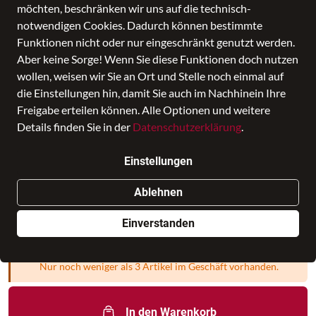
möchten, beschränken wir uns auf die technisch-
notwendigen Cookies. Dadurch können bestimmte
Funktionen nicht oder nur eingeschränkt genutzt werden.
Aber keine Sorge! Wenn Sie diese Funktionen doch nutzen
wollen, weisen wir Sie an Ort und Stelle noch einmal auf
die Einstellungen hin, damit Sie auch im Nachhinein Ihre
Freigabe erteilen können. Alle Optionen und weitere
Details finden Sie in der
Datenschutzerklärung
.
NEW YORK
Einstellungen
Preis
89,00 €
inkl. MwSt., Versand
GRATIS
Ablehnen
Verkauf durch
Lederwaren Krön
in BAGMONDO
23 Angebote anderer Anbieter
Einverstanden
Nur noch weniger als 3 Artikel im Geschäft vorhanden.
In den Warenkorb