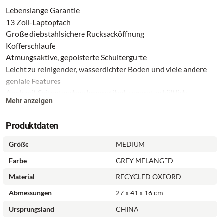
Lebenslange Garantie
13 Zoll-Laptopfach
Große diebstahlsichere Rucksacköffnung
Kofferschlaufe
Atmungsaktive, gepolsterte Schultergurte
Leicht zu reinigender, wasserdichter Boden und viele andere
geniale Features
Auch mit Seitentaschen kompatibel, separat erhältlich
Mehr anzeigen
Dieser Rucksack wird mit 2 auswechselbaren Vordertaschen
Produktdaten
geliefert.
Größe
MEDIUM
Farbe
GREY MELANGED
Material
RECYCLED OXFORD
Abmessungen
27 x 41 x 16 cm
Ursprungsland
CHINA