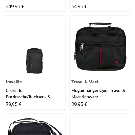
BAG - black
349,95 €
54,95 €
travelite
Travel N Meet
Crosslite
Flugumhänger Quer Travel &
Bordtasche/Rucksack S
Meet Schwarz
79,95 €
29,95 €