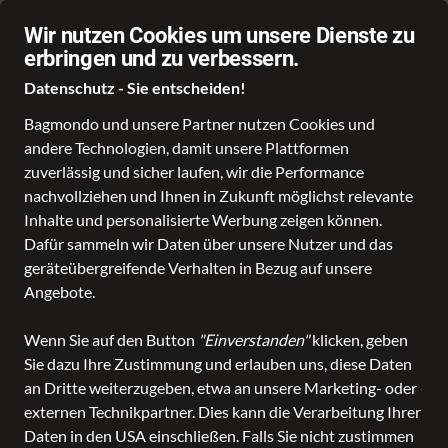
Über 70.000 Angebote
Wir nutzen Cookies um unsere Dienste zu
erbringen und zu verbessern.
Datenschutz - Sie entscheiden!
Bagmondo und unsere Partner nutzen Cookies und
andere Technologien, damit unsere Plattformen
Schule
Reise
Business
Freizeit
Fashion & Lifestyle
Taschen
K
zuverlässig und sicher laufen, wir die Performance
nachvollziehen und Ihnen in Zukunft möglichst relevante
alle Kategorien
Koffer und Reisetaschen
Board-Gepäck
Inhalte und personalisierte Werbung zeigen können.
Dafür sammeln wir Daten über unsere Nutzer und das
Board-Gepäck
geräteübergreifende Verhalten in Bezug auf unsere
Angebote.
ALLE FILTER
Wenn Sie auf den Button
"Einverstanden"
klicken, geben
Sie dazu Ihre Zustimmung und erlauben uns, diese Daten
an Dritte weiterzugeben, etwa an unsere Marketing- oder
SALE
Marken
Altersgruppe
Farbe
externen Technikpartner. Dies kann die Verarbeitung Ihrer
Daten in den USA einschließen. Falls Sie nicht zustimmen