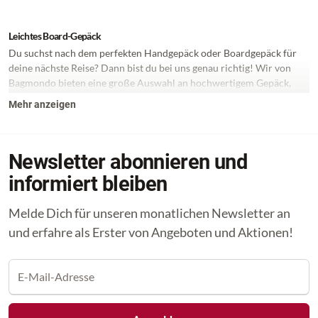
Leichtes Board-Gepäck
Du suchst nach dem perfekten Handgepäck oder Boardgepäck für
deine nächste Reise? Dann bist du bei uns genau richtig! Wir von
Bagmondo bieten eine große Auswahl an hochwertigem Gepäck,
darunter auch Trolleys und Koffer von bekannten Marken wie
Mehr anzeigen
Travelite, Samsonite und Victorinox.
Handgepäck oder auch Boardgepäck ist das Gepäck, das du mit an
Bord eines Flugzeugs nehmen kannst, ohne es im Gepäckraum zu
Newsletter abonnieren und
verstauen. Es ist praktisch für kurze Reisen oder Wochenendausflüge
und spart Zeit und Geld beim Einchecken am Flughafen. Bei uns
informiert bleiben
findest du eine große Auswahl an Handgepäck-Trolleys, die den
Anforderungen der meisten Fluggesellschaften entsprechen.
Melde Dich für unseren monatlichen Newsletter an
und erfahre als Erster von Angeboten und Aktionen!