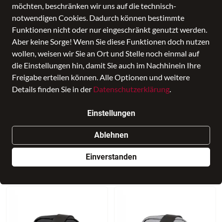
22 Produkte
möchten, beschränken wir uns auf die technisch-
notwendigen Cookies. Dadurch können bestimmte
Funktionen nicht oder nur eingeschränkt genutzt werden.
Aber keine Sorge! Wenn Sie diese Funktionen doch nutzen
wollen, weisen wir Sie an Ort und Stelle noch einmal auf
die Einstellungen hin, damit Sie auch im Nachhinein Ihre
Freigabe erteilen können. Alle Optionen und weitere
Details finden Sie in der
Datenschutzerklärung
.
Einstellungen
NEU
NEU
Ablehnen
travelite
travelite
Einverstanden
Crosslite Bordtasche L
CUBIS Bordtasche
79,95 €
49,95 €