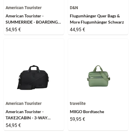
American Tourister
D&N
American Tourister -
Flugumhänger Quer Bags &
SUMMERRIDE - BOARDING
More Flugumhänger Schwarz
BAG - navy
54,95 €
44,95 €
American Tourister
travelite
American Tourister -
MIIGO Bordtasche
TAKE2CABIN - 3-WAY
59,95 €
BOARDING BAG - black
54,95 €