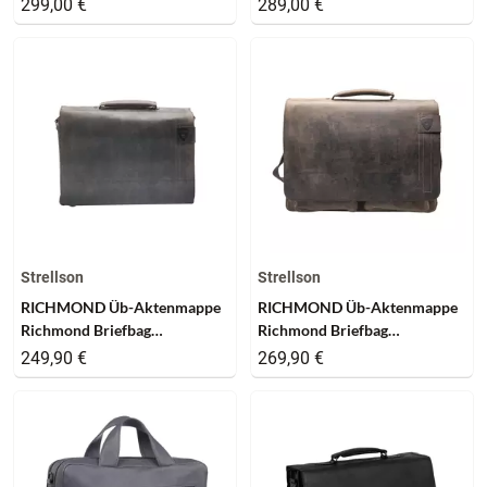
299,00 €
289,00 €
Strellson
Strellson
RICHMOND Üb-Aktenmappe
RICHMOND Üb-Aktenmappe
Richmond Briefbag
Richmond Briefbag
Darkbrown
Darkbrown
249,90 €
269,90 €