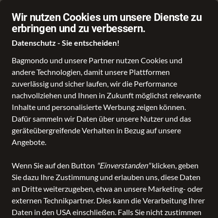
Über 70.000 Angebote
Wir nutzen Cookies um unsere Dienste zu
erbringen und zu verbessern.
Datenschutz - Sie entscheiden!
Bagmondo und unsere Partner nutzen Cookies und
andere Technologien, damit unsere Plattformen
Schule
Reise
Business
Freizeit
Fashion & Lifestyle
Taschen
K
zuverlässig und sicher laufen, wir die Performance
nachvollziehen und Ihnen in Zukunft möglichst relevante
alle
Inhalte und personalisierte Werbung zeigen können.
Kategorien
Business
Accessoires
Mappe
Aktenmappe
Dafür sammeln wir Daten über unsere Nutzer und das
Aktenmappe mit Überschlag
geräteübergreifende Verhalten in Bezug auf unsere
Angebote.
Aktenmappe mit Überschlag
Wenn Sie auf den Button
"Einverstanden"
klicken, geben
ALLE FILTER
Sie dazu Ihre Zustimmung und erlauben uns, diese Daten
an Dritte weiterzugeben, etwa an unsere Marketing- oder
externen Technikpartner. Dies kann die Verarbeitung Ihrer
Daten in den USA einschließen. Falls Sie nicht zustimmen
SALE
Marken
Altersgruppe
Farbe